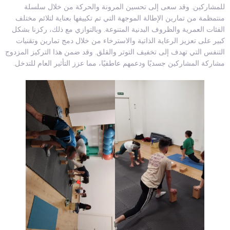
للمشاركين. وقد سعى إلى تحسين المرونة والحركة من خلال سلسلة
منتمظمة من تمارين الإطالة الموجهة التي تم تكييفها بعناية لتلائم مختلف
الفئات العمرية والظروف البدنية المتنوعة. وبالتوازي مع ذلك، ركزنا بشكل
كبير على تعزيز الرعاية الذاتية والاسترخاء من خلال دمج تمارين وتقنيات
التنفس التي تهدف إلى تخفيف التوتر والقلق. وقد ضمن هذا التركيز المزدوج
مشاركة المشاركين جسديًا ودعمهم عاطفيًا، مما عزز التأثير العام للتدخل.