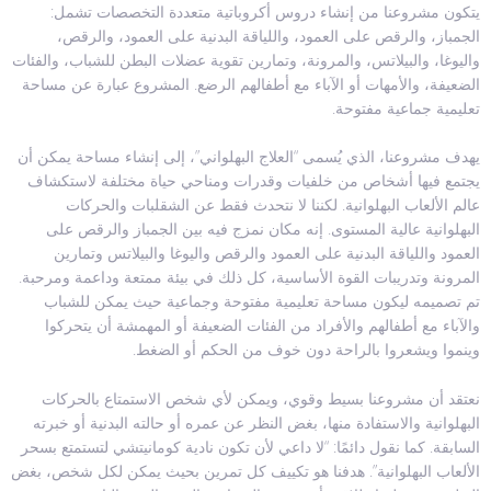
يتكون مشروعنا من إنشاء دروس أكروباتية متعددة التخصصات تشمل:
الجمباز، والرقص على العمود، واللياقة البدنية على العمود، والرقص،
واليوغا، والبيلاتس، والمرونة، وتمارين تقوية عضلات البطن للشباب، والفئات
الضعيفة، والأمهات أو الآباء مع أطفالهم الرضع. المشروع عبارة عن مساحة
تعليمية جماعية مفتوحة.
يهدف مشروعنا، الذي يُسمى “العلاج البهلواني”، إلى إنشاء مساحة يمكن أن
يجتمع فيها أشخاص من خلفيات وقدرات ومناحي حياة مختلفة لاستكشاف
عالم الألعاب البهلوانية. لكننا لا نتحدث فقط عن الشقلبات والحركات
البهلوانية عالية المستوى. إنه مكان نمزج فيه بين الجمباز والرقص على
العمود واللياقة البدنية على العمود والرقص واليوغا والبيلاتس وتمارين
المرونة وتدريبات القوة الأساسية، كل ذلك في بيئة ممتعة وداعمة ومرحبة.
تم تصميمه ليكون مساحة تعليمية مفتوحة وجماعية حيث يمكن للشباب
والآباء مع أطفالهم والأفراد من الفئات الضعيفة أو المهمشة أن يتحركوا
وينموا ويشعروا بالراحة دون خوف من الحكم أو الضغط.
نعتقد أن مشروعنا بسيط وقوي، ويمكن لأي شخص الاستمتاع بالحركات
البهلوانية والاستفادة منها، بغض النظر عن عمره أو حالته البدنية أو خبرته
السابقة. كما نقول دائمًا: “لا داعي لأن تكون نادية كومانيتشي لتستمتع بسحر
الألعاب البهلوانية”. هدفنا هو تكييف كل تمرين بحيث يمكن لكل شخص، بغض