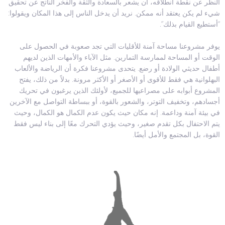
النظر عن نقطة انطلاقه، أن يشعر بالسعادة والثقة والفخر الناتج عن تحقيق
شيء لم يكن يعتقد أنه ممكن. نريد أن يدخل الناس إلى هذا المكان ويقولوا:
“أستطيع القيام بذلك”.
يوفر مشروعنا مساحة آمنة للأقليات التي تجد صعوبة في الحصول على
الوقت أو المساحة لممارسة التمارين. مثل الآباء والأمهات الذين لديهم
أطفال حديثي الولادة أو رضع. يتحدى مشروعنا فكرة أن الرياضة والألعاب
البهلوانية هي فقط للأقوى أو الأصغر أو الأكثر مرونة. بدلاً من ذلك، يفتح
المشروع أبوابه على مصراعيها للجميع، لأولئك الذين يرغبون في تحريك
أجسادهم، وتخفيف التوتر، والشعور بالقوة، أو ببساطة التواصل مع الآخرين
في بيئة آمنة وداعمة. إنه مكان حيث يكون عدم الكمال هو الكمال، وحيث
يتم الاحتفال بكل تقدم صغير، وحيث يؤدي التحرك معًا إلى بناء ليس فقط
القوة، بل المجتمع والأمل أيضًا.